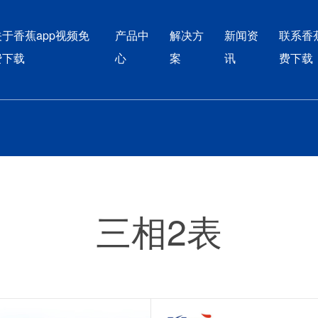
香蕉app官网下载网址黄
关于香蕉app视频免
产品中
解决方
新闻资
联系香
费下载
心
案
讯
费下载
三相2表