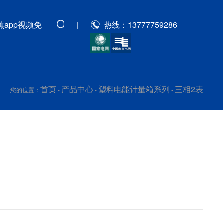
蕉app视频免
|
热线：13777759286
首页
产品中心
塑料电能计量箱系列
三相2表
您的位置：
-
-
-