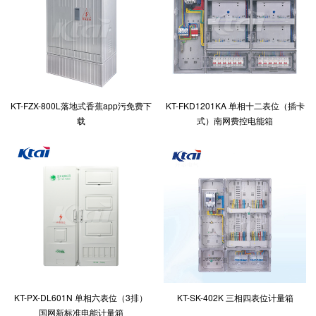
KT-FZX-800L落地式香蕉app污免费下
KT-FKD1201KA 单相十二表位（插卡
载
式）南网费控电能箱
KT-PX-DL601N 单相六表位（3排）
KT-SK-402K 三相四表位计量箱
国网新标准电能计量箱