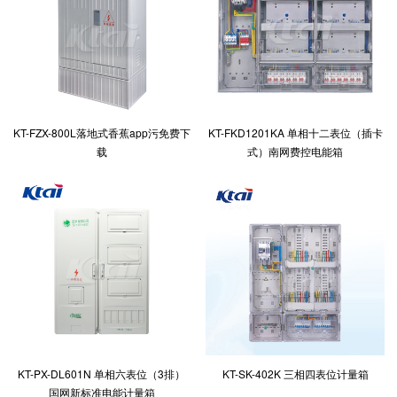
KT-FZX-800L落地式香蕉app污免费下
KT-FKD1201KA 单相十二表位（插卡
载
式）南网费控电能箱
KT-PX-DL601N 单相六表位（3排）
KT-SK-402K 三相四表位计量箱
国网新标准电能计量箱