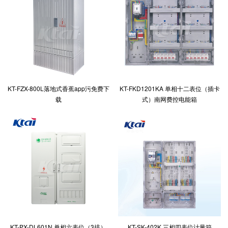
KT-FZX-800L落地式香蕉app污免费下
KT-FKD1201KA 单相十二表位（插卡
载
式）南网费控电能箱
KT-PX-DL601N 单相六表位（3排）
KT-SK-402K 三相四表位计量箱