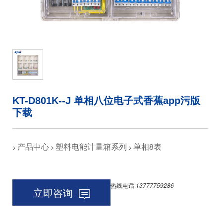
KT-D801K--J 单相八位电子式香蕉app污版
下载
产品中心
塑料电能计量箱系列
单相8表
>
>
>
热线电话
13777759286
立即咨询