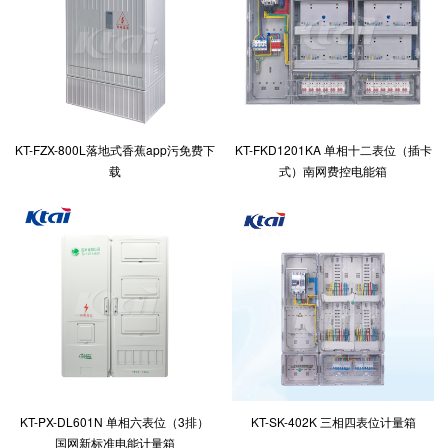
KT-FZX-800L落地式香蕉app污免费下
KT-FKD1201KA 单相十二表位（插卡
载
式）南网费控电能箱
KT-PX-DL601N 单相六表位（3排）
KT-SK-402K 三相四表位计量箱
国网新标准电能计量箱